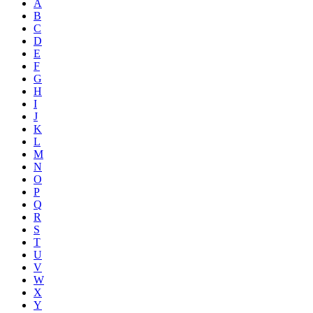
A
B
C
D
E
F
G
H
I
J
K
L
M
N
O
P
Q
R
S
T
U
V
W
X
Y