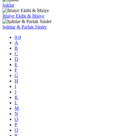
Işıklar
İtfaiye Ekibi & İtfaiye
Işıltılar & Parlak Süsler
0-9
A
B
C
D
E
F
G
H
I
J
K
L
M
N
O
P
Q
R