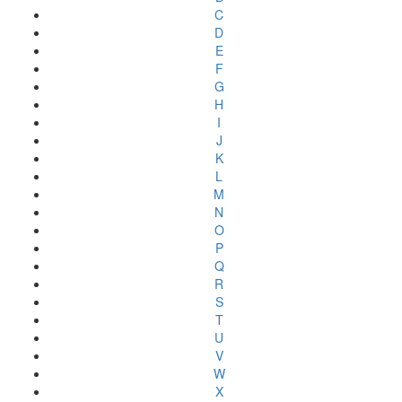
C
D
E
F
G
H
I
J
K
L
M
N
O
P
Q
R
S
T
U
V
W
X