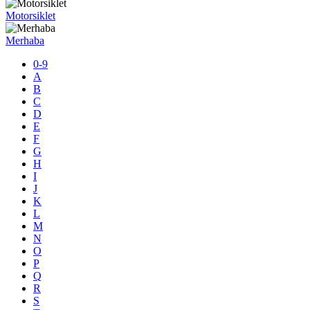
Motorsiklet
Merhaba
0-9
A
B
C
D
E
F
G
H
I
J
K
L
M
N
O
P
Q
R
S