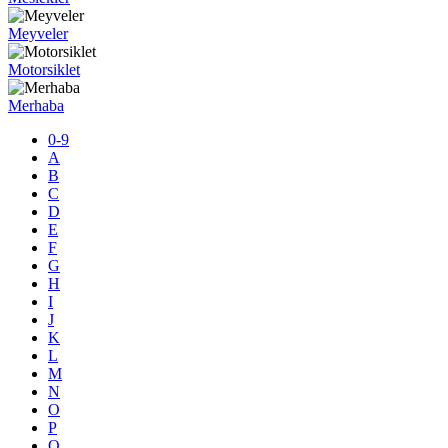
Meyveler
Motorsiklet
Merhaba
0-9
A
B
C
D
E
F
G
H
I
J
K
L
M
N
O
P
Q