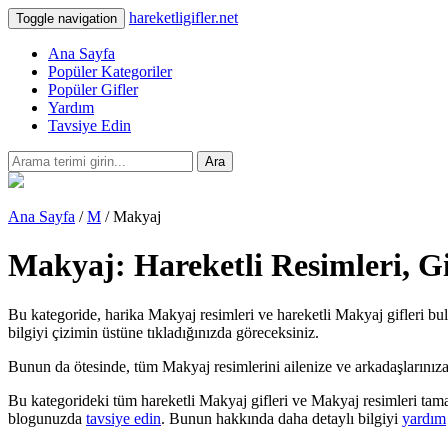
hareketligifler.net
Toggle navigation
Ana Sayfa
Popüler Kategoriler
Popüler Gifler
Yardım
Tavsiye Edin
Ara
Ana Sayfa
/
M
/ Makyaj
Makyaj: Hareketli Resimleri, G
Bu kategoride, harika Makyaj resimleri ve hareketli Makyaj gifleri bul
bilgiyi çizimin üstüne tıkladığınızda göreceksiniz.
Bunun da ötesinde, tüm Makyaj resimlerini ailenize ve arkadaşlarınıza teb
Bu kategorideki tüm hareketli Makyaj gifleri ve Makyaj resimleri tama
blogunuzda
tavsiye edin
. Bunun hakkında daha detaylı bilgiyi
yardım