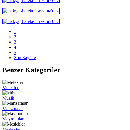
1
2
3
4
»
Son Sayfa »
Benzer Kategoriler
Melekler
Müzik
Manzaralar
Maymunlar
Meslekler