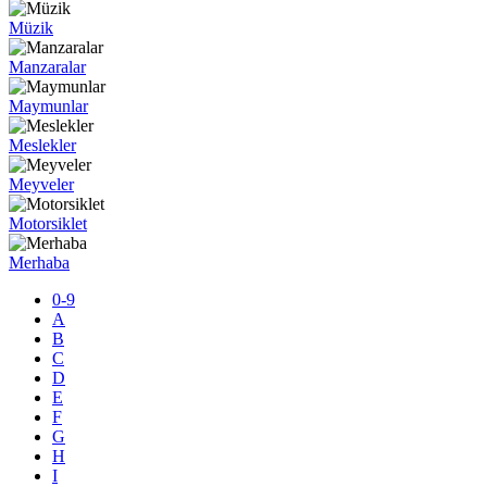
Müzik
Manzaralar
Maymunlar
Meslekler
Meyveler
Motorsiklet
Merhaba
0-9
A
B
C
D
E
F
G
H
I