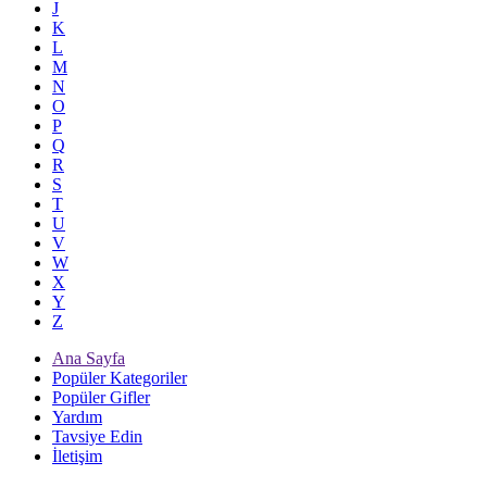
J
K
L
M
N
O
P
Q
R
S
T
U
V
W
X
Y
Z
Ana Sayfa
Popüler Kategoriler
Popüler Gifler
Yardım
Tavsiye Edin
İletişim