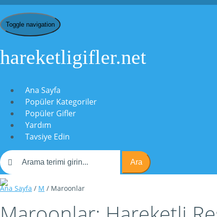
Toggle navigation
hareketligifler.net
Ana Sayfa
Popüler Kategoriler
Popüler Gifler
Yardım
Tavsiye Edin
Ara
Ana Sayfa
/
M
/ Maroonlar
Maroonlar: Hareketli Res