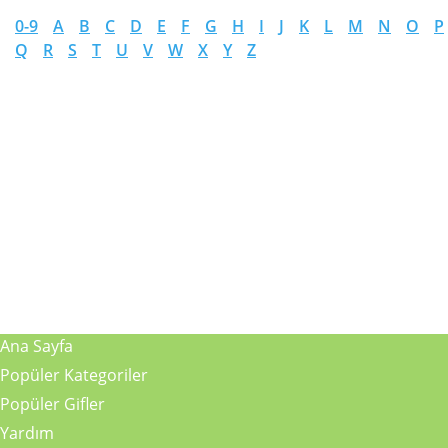
0-9
A
B
C
D
E
F
G
H
I
J
K
L
M
N
O
P
Q
R
S
T
U
V
W
X
Y
Z
Ana Sayfa
Popüler Kategoriler
Popüler Gifler
Yardım