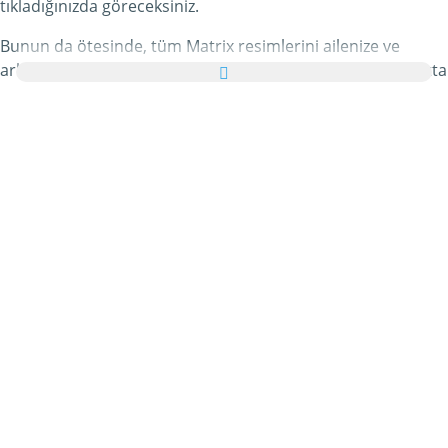
tıkladığınızda göreceksiniz.
Bunun da ötesinde, tüm Matrix resimlerini ailenize ve
arkadaşlarınıza tebrik kartı olarak ücretsiz yollayabilir, hatta
bu kişisel e-Kartınıza hoş bir yazı bile ekleyebilirsiniz.
Bu kategorideki tüm hareketli Matrix gifleri ve Matrix
resimleri tamamen ücretsizdir ve bunları kullanmak için
ekstra bir masraf ödemezsiniz. Bunun karşılığında lütfen bu
hizmetimizi internet sayfanızda veya blogunuzda
tavsiye
edin
. Bunun hakkında daha detaylı bilgiyi
yardım
bölümümüzde bulabilirsiniz.