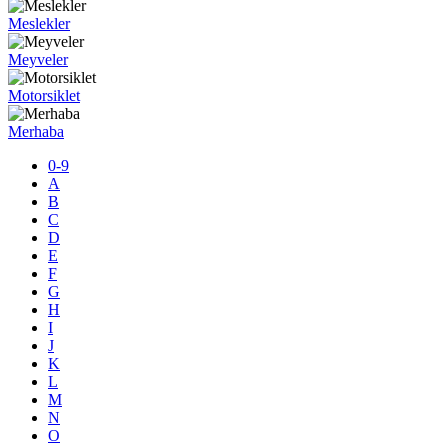
Meslekler
Meyveler
Motorsiklet
Merhaba
0-9
A
B
C
D
E
F
G
H
I
J
K
L
M
N
O