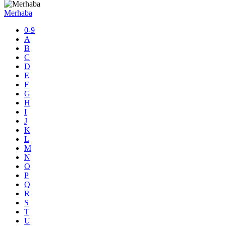
Merhaba
0-9
A
B
C
D
E
F
G
H
I
J
K
L
M
N
O
P
Q
R
S
T
U