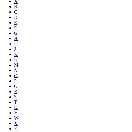
A
B
C
D
E
F
G
H
I
J
K
L
M
N
O
P
Q
R
S
T
U
V
W
X
Y