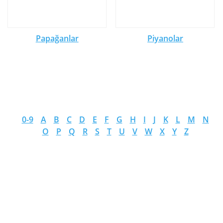
Papağanlar
Piyanolar
0-9
A
B
C
D
E
F
G
H
I
J
K
L
M
N
O
P
Q
R
S
T
U
V
W
X
Y
Z