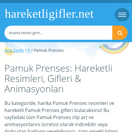
hareketligifler.net
Togg
navi
Ana Sayfa
/
P
/ Pamuk Prenses
Pamuk Prenses: Hareketli
Resimleri, Gifleri &
Animasyonları
Bu kategoride, harika Pamuk Prenses resimleri ve
hareketli Pamuk Prenses gifleri bulacaksınız! Bu
sayfadaki tüm Pamuk Prenses clip art ve
animasyonlarını ücretsiz olarak indirebilir veya
doğrudan bağlantı verebilirsiniz - tüm gerekli bilgiyi