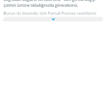
çizimin üstüne tıkladığınızda göreceksiniz.
Bunun da ötesinde, tüm Pamuk Prenses resimlerini
ailenize ve arkadaşlarınıza tebrik kartı olarak ücretsiz
yollayabilir, hatta bu kişisel e-Kartınıza hoş bir yazı bile
ekleyebilirsiniz.
Bu kategorideki tüm hareketli Pamuk Prenses gifleri ve
Pamuk Prenses resimleri tamamen ücretsizdir ve
bunları kullanmak için ekstra bir masraf ödemezsiniz.
Bunun karşılığında lütfen bu hizmetimizi internet
sayfanızda veya blogunuzda
tavsiye edin
. Bunun
hakkında daha detaylı bilgiyi
yardım
bölümümüzde
bulabilirsiniz.