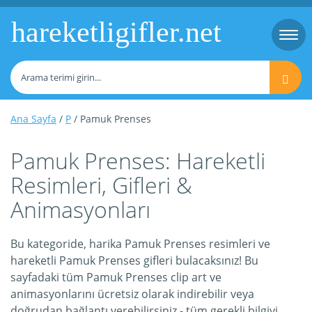
hareketligifler.net
Togg
navi
Ana Sayfa
/
P
/ Pamuk Prenses
Pamuk Prenses: Hareketli
Resimleri, Gifleri &
Animasyonları
Bu kategoride, harika Pamuk Prenses resimleri ve
hareketli Pamuk Prenses gifleri bulacaksınız! Bu
sayfadaki tüm Pamuk Prenses clip art ve
animasyonlarını ücretsiz olarak indirebilir veya
doğrudan bağlantı verebilirsiniz - tüm gerekli bilgiyi