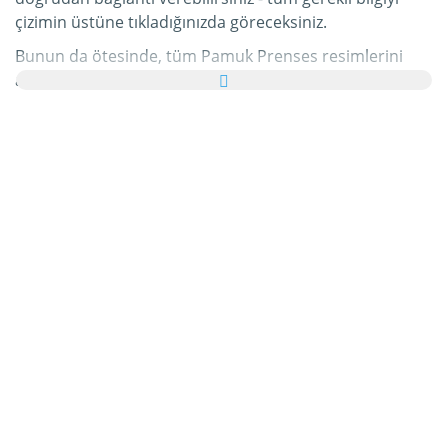
çizimin üstüne tıkladığınızda göreceksiniz.
Bunun da ötesinde, tüm Pamuk Prenses resimlerini
ailenize ve arkadaşlarınıza tebrik kartı olarak ücretsiz
yollayabilir, hatta bu kişisel e-Kartınıza hoş bir yazı bile
ekleyebilirsiniz.
Bu kategorideki tüm hareketli Pamuk Prenses gifleri ve
Pamuk Prenses resimleri tamamen ücretsizdir ve
bunları kullanmak için ekstra bir masraf ödemezsiniz.
Bunun karşılığında lütfen bu hizmetimizi internet
sayfanızda veya blogunuzda
tavsiye edin
. Bunun
hakkında daha detaylı bilgiyi
yardım
bölümümüzde
bulabilirsiniz.