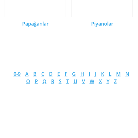
Papağanlar
Piyanolar
0-9
A
B
C
D
E
F
G
H
I
J
K
L
M
N
O
P
Q
R
S
T
U
V
W
X
Y
Z