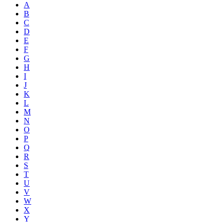
A
B
C
D
E
F
G
H
I
J
K
L
M
N
O
P
Q
R
S
T
U
V
W
X
Y