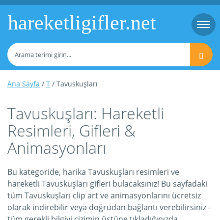
hareketligifler.net
Togg
navi
Ana Sayfa
/
T
/ Tavuskuşları
Tavuskuşları: Hareketli
Resimleri, Gifleri &
Animasyonları
Bu kategoride, harika Tavuskuşları resimleri ve
hareketli Tavuskuşları gifleri bulacaksınız! Bu sayfadaki
tüm Tavuskuşları clip art ve animasyonlarını ücretsiz
olarak indirebilir veya doğrudan bağlantı verebilirsiniz -
tüm gerekli bilgiyi çizimin üstüne tıkladığınızda