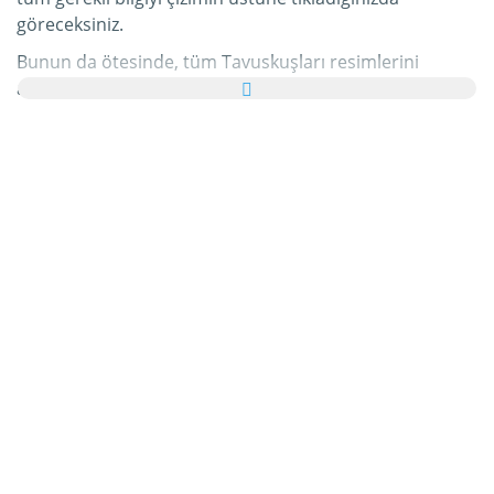
göreceksiniz.
Bunun da ötesinde, tüm Tavuskuşları resimlerini
ailenize ve arkadaşlarınıza tebrik kartı olarak ücretsiz
yollayabilir, hatta bu kişisel e-Kartınıza hoş bir yazı bile
ekleyebilirsiniz.
Bu kategorideki tüm hareketli Tavuskuşları gifleri ve
Tavuskuşları resimleri tamamen ücretsizdir ve bunları
kullanmak için ekstra bir masraf ödemezsiniz. Bunun
karşılığında lütfen bu hizmetimizi internet sayfanızda
veya blogunuzda
tavsiye edin
. Bunun hakkında daha
detaylı bilgiyi
yardım
bölümümüzde bulabilirsiniz.