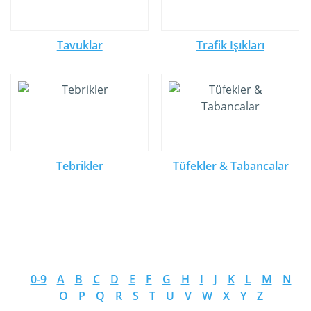
Tavuklar
Trafik Işıkları
Tebrikler
Tüfekler & Tabancalar
0-9
A
B
C
D
E
F
G
H
I
J
K
L
M
N
O
P
Q
R
S
T
U
V
W
X
Y
Z