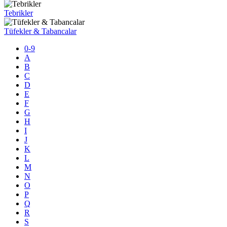
Tebrikler
Tüfekler & Tabancalar
0-9
A
B
C
D
E
F
G
H
I
J
K
L
M
N
O
P
Q
R
S