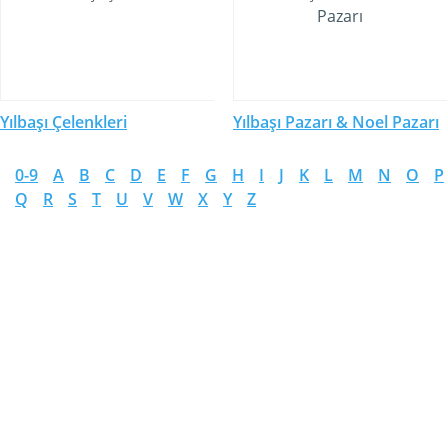
Yılbaşı Çelenkleri
Yılbaşı Pazarı & Noel Pazarı
0-9
A
B
C
D
E
F
G
H
I
J
K
L
M
N
O
P
Q
R
S
T
U
V
W
X
Y
Z