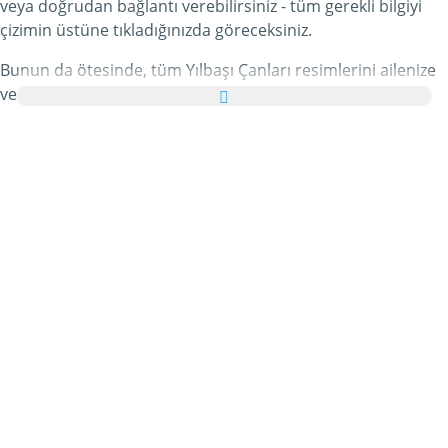
veya doğrudan bağlantı verebilirsiniz - tüm gerekli bilgiyi
çizimin üstüne tıkladığınızda göreceksiniz.
Bunun da ötesinde, tüm Yılbaşı Çanları resimlerini ailenize
ve arkadaşlarınıza tebrik kartı olarak ücretsiz yollayabilir,
hatta bu kişisel e-Kartınıza hoş bir yazı bile ekleyebilirsiniz.
Bu kategorideki tüm hareketli Yılbaşı Çanları gifleri ve
Yılbaşı Çanları resimleri tamamen ücretsizdir ve bunları
kullanmak için ekstra bir masraf ödemezsiniz. Bunun
karşılığında lütfen bu hizmetimizi internet sayfanızda veya
blogunuzda
tavsiye edin
. Bunun hakkında daha detaylı
bilgiyi
yardım
bölümümüzde bulabilirsiniz.