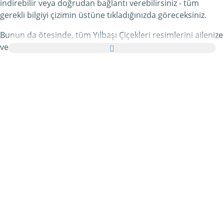
indirebilir veya doğrudan bağlantı verebilirsiniz - tüm
gerekli bilgiyi çizimin üstüne tıkladığınızda göreceksiniz.
Bunun da ötesinde, tüm Yılbaşı Çiçekleri resimlerini ailenize
ve arkadaşlarınıza tebrik kartı olarak ücretsiz yollayabilir,
hatta bu kişisel e-Kartınıza hoş bir yazı bile ekleyebilirsiniz.
Bu kategorideki tüm hareketli Yılbaşı Çiçekleri gifleri ve
Yılbaşı Çiçekleri resimleri tamamen ücretsizdir ve bunları
kullanmak için ekstra bir masraf ödemezsiniz. Bunun
karşılığında lütfen bu hizmetimizi internet sayfanızda veya
blogunuzda
tavsiye edin
. Bunun hakkında daha detaylı
bilgiyi
yardım
bölümümüzde bulabilirsiniz.