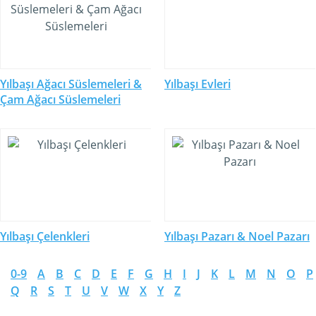
Yılbaşı Ağacı Süslemeleri &
Yılbaşı Evleri
Çam Ağacı Süslemeleri
Yılbaşı Çelenkleri
Yılbaşı Pazarı & Noel Pazarı
0-9
A
B
C
D
E
F
G
H
I
J
K
L
M
N
O
P
Q
R
S
T
U
V
W
X
Y
Z