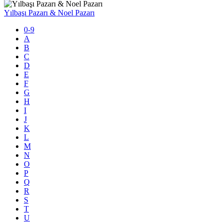
Yılbaşı Pazarı & Noel Pazarı
0-9
A
B
C
D
E
F
G
H
I
J
K
L
M
N
O
P
Q
R
S
T
U