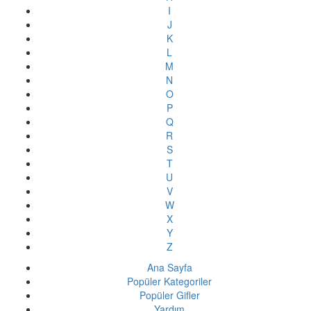
I
J
K
L
M
N
O
P
Q
R
S
T
U
V
W
X
Y
Z
Ana Sayfa
Popüler Kategoriler
Popüler Gifler
Yardım