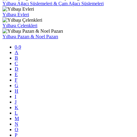
Yılbaşı Ağacı Süslemeleri & Çam Ağacı Süslemeleri
Yılbaşı Evleri
Yılbaşı Çelenkleri
Yılbaşı Pazarı & Noel Pazarı
0-9
A
B
C
D
E
F
G
H
I
J
K
L
M
N
O
P