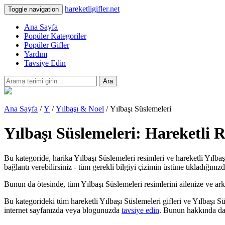
hareketligifler.net
Toggle navigation
Ana Sayfa
Popüler Kategoriler
Popüler Gifler
Yardım
Tavsiye Edin
Ara
Ana Sayfa
/
Y
/
Yılbaşı & Noel
/ Yılbaşı Süslemeleri
Yılbaşı Süslemeleri: Hareketli 
Bu kategoride, harika Yılbaşı Süslemeleri resimleri ve hareketli Yılbaş
bağlantı verebilirsiniz - tüm gerekli bilgiyi çizimin üstüne tıkladığınız
Bunun da ötesinde, tüm Yılbaşı Süslemeleri resimlerini ailenize ve arkada
Bu kategorideki tüm hareketli Yılbaşı Süslemeleri gifleri ve Yılbaşı S
internet sayfanızda veya blogunuzda
tavsiye edin
. Bunun hakkında dah