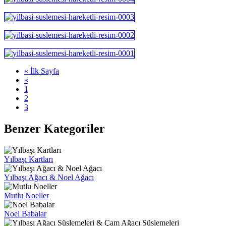
« İlk Sayfa
«
1
2
3
Benzer Kategoriler
Yılbaşı Kartları
Yılbaşı Ağacı & Noel Ağacı
Mutlu Noeller
Noel Babalar